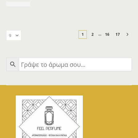
…
1
2
16
17