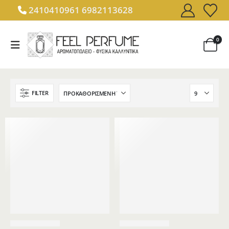
2410410961
6982113628
0
FILTER