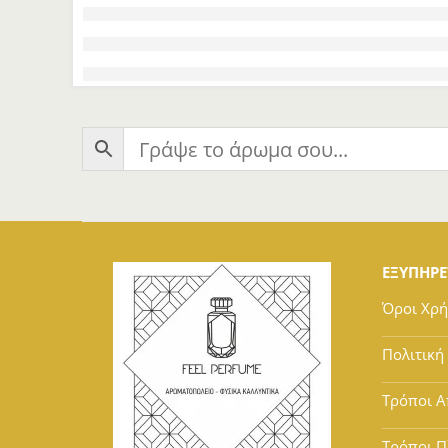
ΕΞΥΠΗΡ
Όροι Χρ
Πολιτική
Τρόποι Α
Τρόποι 