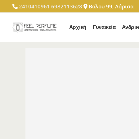
2410410961
6982113628
Βόλου 99, Λάρισα
Αρχική
Γυναικεία
Ανδρικ