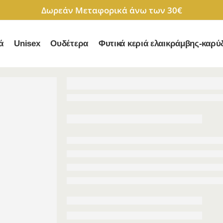
Δωρεάν Μεταφορικά άνω των 30€
ά
Unisex
Ουδέτερα
Φυτικά κεριά ελαικράμβης-καρύ