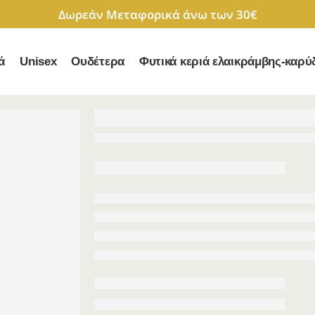
Δωρεάν Μεταφορικά άνω των 30€
ά
Unisex
Ουδέτερα
Φυτικά κεριά ελαικράμβης-καρύ