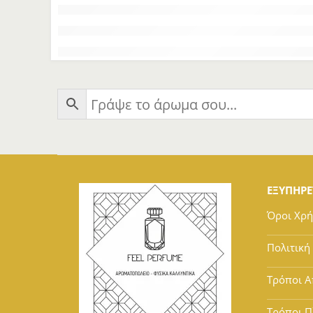
ΕΞΥΠΗΡ
Όροι Χρ
Πολιτική
Τρόποι Α
Τρόποι 