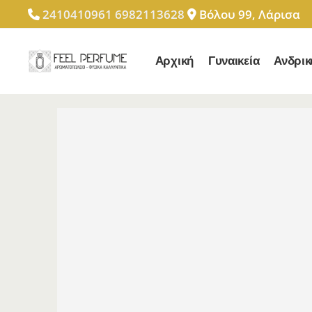
2410410961
6982113628
Βόλου 99, Λάρισα
Αρχική
Γυναικεία
Ανδρικ