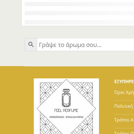
ΕΞΥΠΗΡ
Όροι Χρ
Πολιτική
Τρόποι Α
Τρόποι 