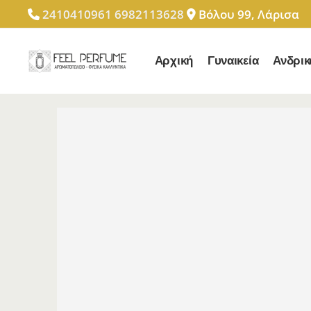
2410410961
6982113628
Βόλου 99, Λάρισα
Αρχική
Γυναικεία
Ανδρικ