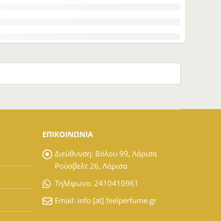
ΕΠΙΚΟΙΝΩΝΙΑ
Διεύθυνση:
Βόλου 99, Λάρισα
Ρούσβελτ 26, Λάρισα
Tηλέφωνο:
2410410961
Email:
info [at] feelperfume.gr