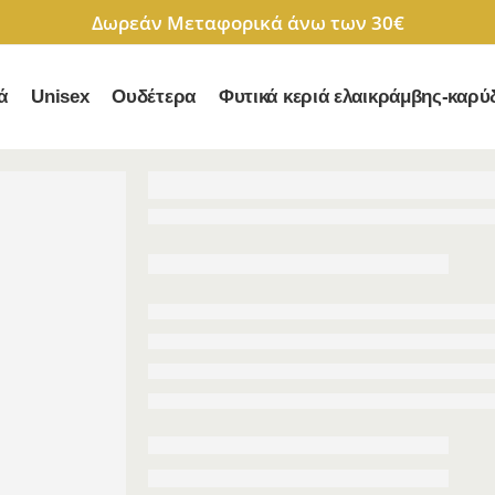
Δωρεάν Μεταφορικά άνω των 30€
ά
Unisex
Ουδέτερα
Φυτικά κεριά ελαικράμβης-καρύ