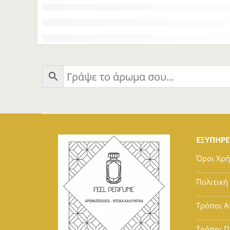
ΕΞΥΠΗΡ
Όροι Χρ
Πολιτική
Τρόποι Α
Τρόποι 