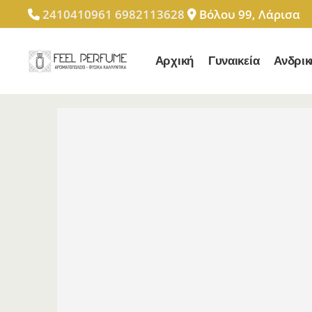
2410410961
6982113628
Βόλου 99, Λάρισα
Αρχική
Γυναικεία
Ανδρικ