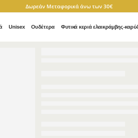
Δωρεάν Μεταφορικά άνω των 30€
ά
Unisex
Ουδέτερα
Φυτικά κεριά ελαικράμβης-καρύ