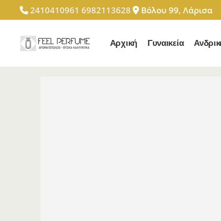
2410410961
6982113628
Βόλου 99, Λάρισα
Αρχική
Γυναικεία
Ανδρικ