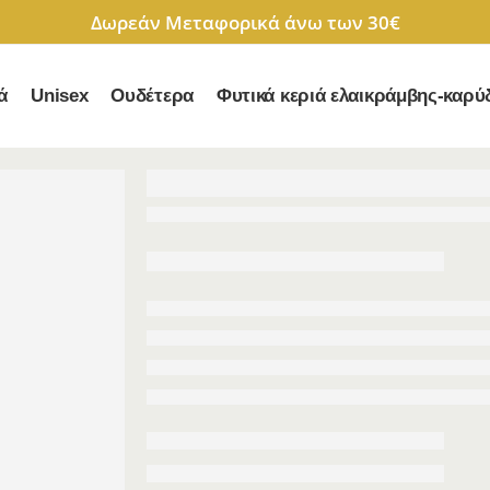
Δωρεάν Μεταφορικά άνω των 30€
ά
Unisex
Ουδέτερα
Φυτικά κεριά ελαικράμβης-καρύ