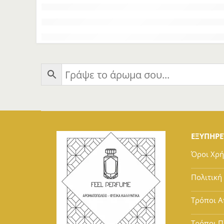
ΕΞΥΠΗΡ
Όροι Χρ
Πολιτική
Τρόποι Α
Τρόποι 