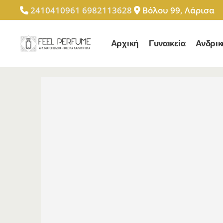
2410410961
6982113628
Βόλου 99, Λάρισα
Αρχική
Γυναικεία
Ανδρικ