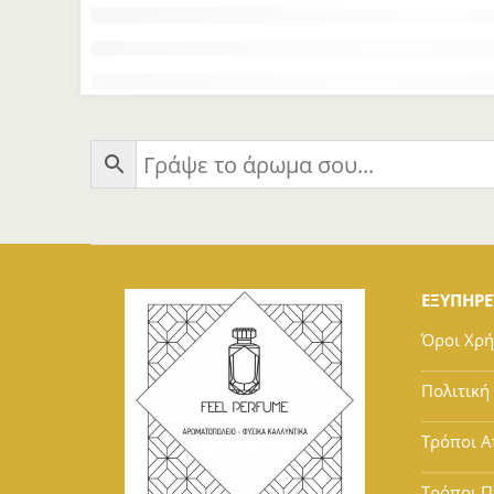
ΕΞΥΠΗΡ
Όροι Χρ
Πολιτική
Τρόποι Α
Τρόποι 