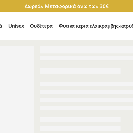
Δωρεάν Μεταφορικά άνω των 30€
ά
Unisex
Ουδέτερα
Φυτικά κεριά ελαικράμβης-καρύ