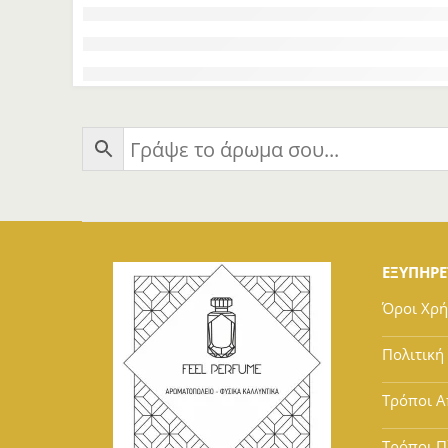
ΕΞΥΠΗΡ
Όροι Χρ
Πολιτική
Τρόποι Α
Τρόποι 