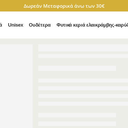
Δωρεάν Μεταφορικά άνω των 30€
ά
Unisex
Ουδέτερα
Φυτικά κεριά ελαικράμβης-καρύ