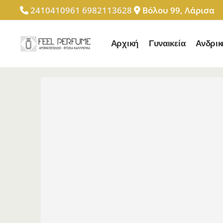
2410410961
6982113628
Βόλου 99, Λάρισα
Αρχική
Γυναικεία
Ανδρικ