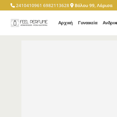
2410410961
6982113628
Βόλου 99, Λάρισα
Αρχική
Γυναικεία
Ανδρικ