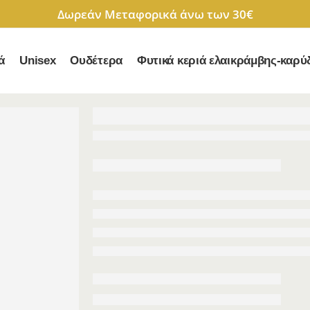
Δωρεάν Μεταφορικά άνω των 30€
ά
Unisex
Ουδέτερα
Φυτικά κεριά ελαικράμβης-καρύ