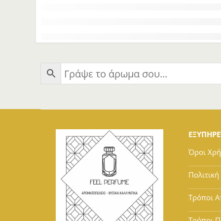
ΕΞΥΠΗΡ
Όροι Χρ
Πολιτική
Τρόποι Α
Τρόποι 