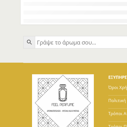
ΕΞΥΠΗΡ
Όροι Χρ
Πολιτική
Τρόποι Α
Τρόποι 