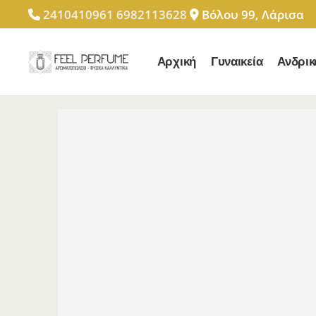
2410410961
6982113628
Βόλου 99, Λάρισα
Αρχική
Γυναικεία
Ανδρικ