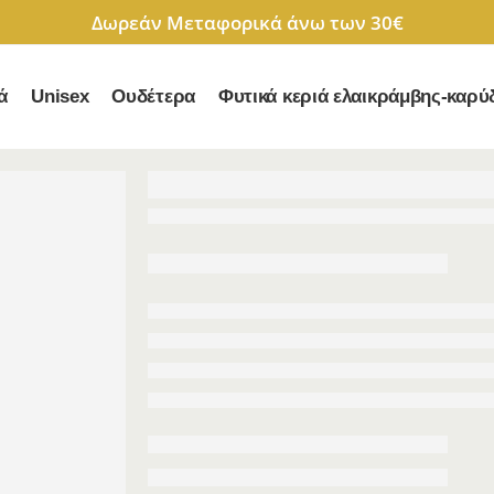
Δωρεάν Μεταφορικά άνω των 30€
ά
Unisex
Ουδέτερα
Φυτικά κεριά ελαικράμβης-καρύ