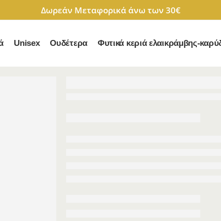
Δωρεάν Μεταφορικά άνω των 30€
ά
Unisex
Ουδέτερα
Φυτικά κεριά ελαικράμβης-καρύ