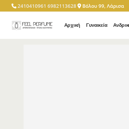
2410410961
6982113628
Βόλου 99, Λάρισα
Αρχική
Γυναικεία
Ανδρικ