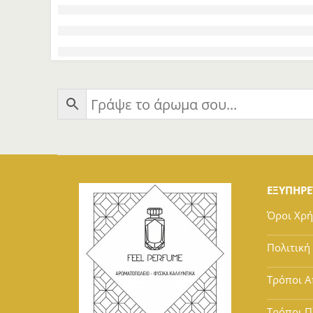
ΕΞΥΠΗΡ
Όροι Χρ
Πολιτική
Τρόποι Α
Τρόποι 