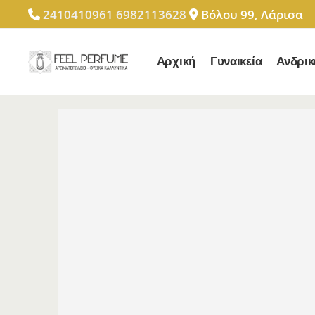
2410410961
6982113628
Βόλου 99, Λάρισα
Αρχική
Γυναικεία
Ανδρικ