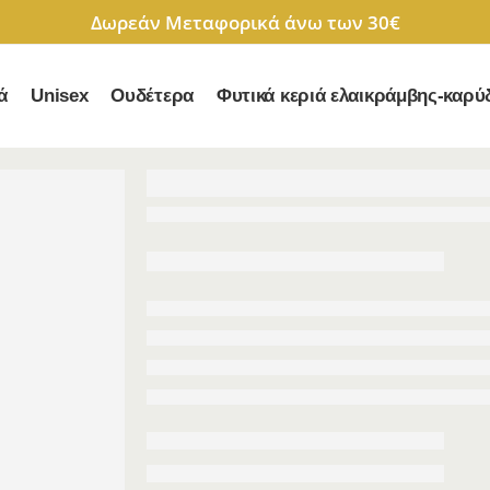
Δωρεάν Μεταφορικά άνω των 30€
ά
Unisex
Ουδέτερα
Φυτικά κεριά ελαικράμβης-καρύ