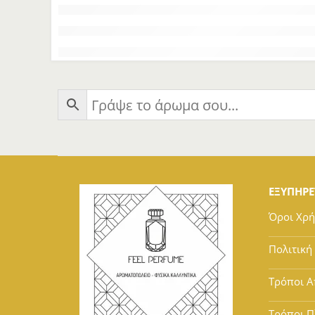
ΕΞΥΠΗΡ
Όροι Χρ
Πολιτική
Τρόποι Α
Τρόποι 