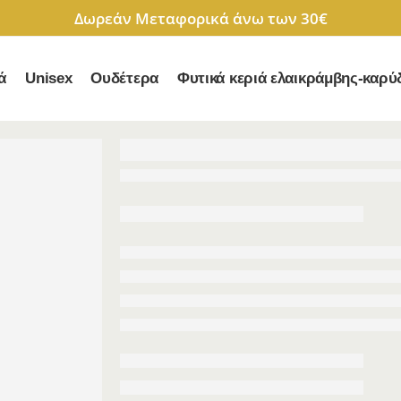
Δωρεάν Μεταφορικά άνω των 30€
ά
Unisex
Ουδέτερα
Φυτικά κεριά ελαικράμβης-καρύ