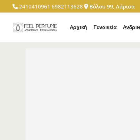
2410410961
6982113628
Βόλου 99, Λάρισα
Αρχική
Γυναικεία
Ανδρικ