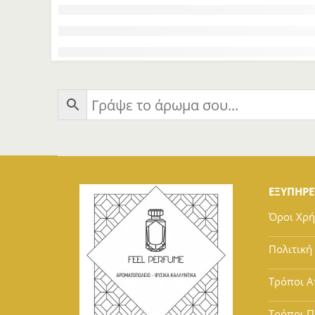
ΕΞΥΠΗΡ
Όροι Χρ
Πολιτική
Τρόποι Α
Τρόποι 