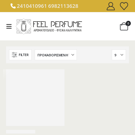
2410410961
6982113628
0
FILTER